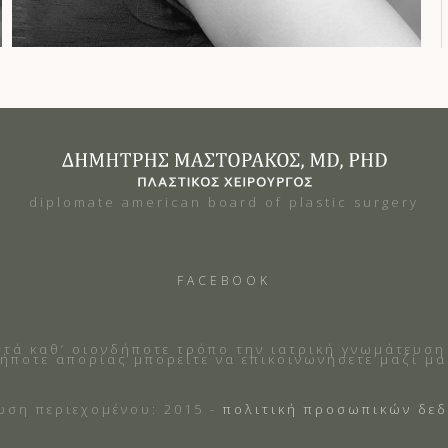
diplomate american board of plastic surgery
FACEBOOK
στά καθ’ οιονδήποτε τρόπο την ιατρική γνωμάτευση
ήποτε απορίας μπορείτε να επικοινωνήσετε μαζί μα
ωση περιεχομένου: 2015 -
πολιτική προσωπικών δεδ