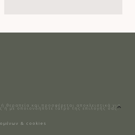
 ή θεραπεία και προσφέρεται αποκλειστικά για
ς ή με οποιονδήποτε ιατρό της επιλογής σας.
ομένων & cookies