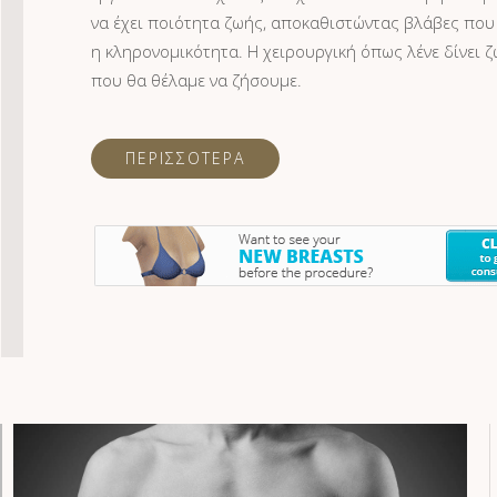
βελτιώνουν
μβάνει μία αισθητική
ος
να έχει ποιότητα ζωής, αποκαθιστώντας βλάβες που 
οχής
άστασης του μαστού,
η κληρονομικότητα. Η χειρουργική όπως λένε δίνει ζ
που θα θέλαμε να ζήσουμε.
ίκας
α
ος
τι είναι εφικτό
υχθεί
εικόνα
λειτουργικά προβλήματα
ΠΕΡΙΣΣΟΤΕΡΑ