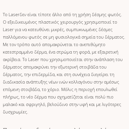
Το Laserδεν είναι τίποτε άλλο από τη χρήση δέσμης φωτός.
Ο εξειδικευμένος πλαστικός χειρουργός χρησιμοποιεί το
Laser για να κατευθύνει μικρές, συμπυκνωμένες δέσμες
παλλόμενου φωτός σε μη φυσιολογικά σημεία του δέρματος.
Με τον τρόπο αυτό απομακρύνεται το ανεπιθύμητο
κατεστραμμένο δέρμα, ένα στρώμα τη φορά, με εξαιρετική
ακρίβεια. Το Laser που χρησιμοποιείται στην ανάπλαση του
δέρματος απομακρύνει την εξωτερική στοιβάδα του
δέρματος, την επιδερμίδα, και στη συνέχεια διεγείρει τη
διαδικασία ανάπτυξης νέων ινών κολλαγόνου στην αμέσως
επόμενη στοιβάδα, το χόριο. Μόλις η περιοχή επουλωθεί
πλήρως, το νέο δέρμα που σχηματίζεται είναι πολύ πιο
μαλακό και σφριγηλό, βελούδινο στην υφή και με λιγότερες
δυσχρωμίες.