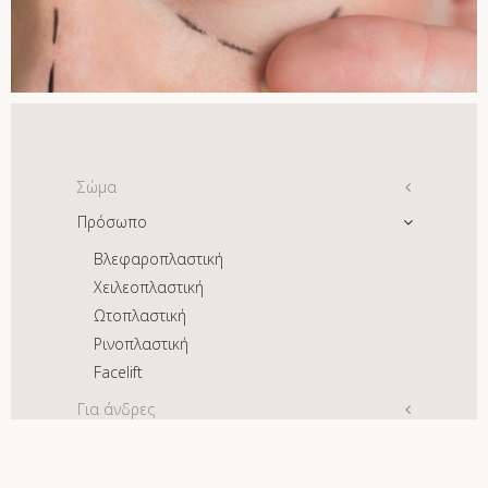
Σώμα
Πρόσωπο
Γάμπες
Αυξητική στήθους
Βλεφαροπλαστική
Ανόρθωση στήθους
Χειλεοπλαστική
Μείωση στήθους
Ωτοπλαστική
Κοιλιοπλαστική
Ρινοπλαστική
Αποκατάσταση σε απώλεια κιλών
Facelift
Για άνδρες
Πλαστική χειρουργική σώματος
Γυναικομαστία